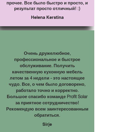
прочее. Все было быстро и просто, и
результат просто отличный! :)
Helena Kerstina
Очень дружелюбное,
профессиональное и быстрое
обслуживание. Получить
качественную кухонную мебель
летом за 4 недели - это настоящее
чудо. Все, о чем было договорено,
работало точно и корректно.
Большое спасибо команде Profit Solar
за приятное сотрудничество!
Рекомендую всем заинтересованным
обратиться.
Sirje